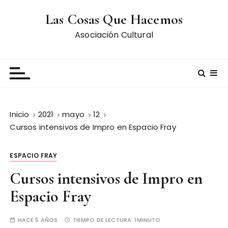
S
Las Cosas Que Hacemos
a
l
Asociación Cultural
t
a
r
a
l
c
Inicio
2021
mayo
12
o
Cursos intensivos de Impro en Espacio Fray
n
t
ESPACIO FRAY
e
n
Cursos intensivos de Impro en
i
Espacio Fray
d
o
HACE 5 AÑOS
TIEMPO DE LECTURA:
1MINUTO