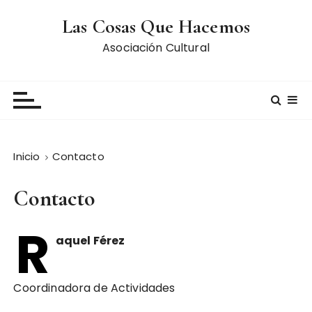
S
Las Cosas Que Hacemos
a
l
Asociación Cultural
t
a
r
a
l
c
Inicio
Contacto
o
n
Contacto
t
e
R
n
aquel Férez
i
d
o
Coordinadora de Actividades