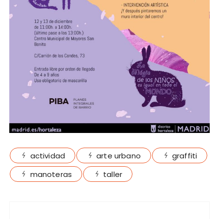
actividad
arte urbano
graffiti
manoteras
taller