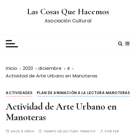
S
Las Cosas Que Hacemos
a
l
Asociación Cultural
t
a
r
a
l
c
Inicio
2020
diciembre
4
o
Actividad de Arte Urbano en Manoteras
n
t
ACTIVIDADES
PLAN DE ANIMACIÓN A LA LECTURA MANOTERAS
e
n
Actividad de Arte Urbano en
i
Manoteras
d
o
HACE 6 AÑOS
TIEMPO DE LECTURA:
1MINUTO
POR
FER