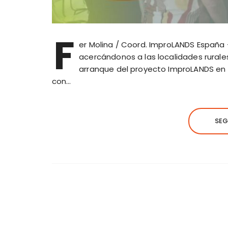
F
er Molina / Coord. ImproLANDS Españ
acercándonos a las localidades rurale
arranque del proyecto ImproLANDS en e
con…
SEG