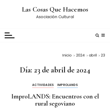
S
Las Cosas Que Hacemos
a
l
Asociación Cultural
t
a
r
a
l
c
Inicio
2024
abril
23
o
n
Día:
23 de abril de 2024
t
e
n
ACTIVIDADES
IMPROLANDS
i
d
ImproLANDS: Encuentros con el
o
rural segoviano